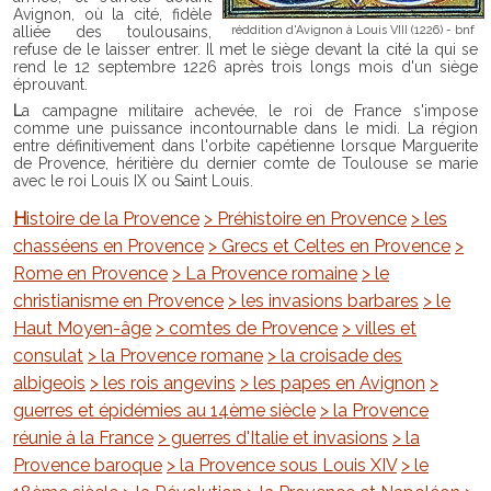
Avignon, où la cité, fidèle
alliée des toulousains,
réddition d'Avignon à Louis VIII (1226) - bnf
refuse de le laisser entrer. Il met le siège devant la cité la qui se
rend le 12 septembre 1226 après trois longs mois d'un siège
éprouvant.
La campagne militaire achevée, le roi de France s'impose
comme une puissance incontournable dans le midi. La région
entre définitivement dans l'orbite capétienne lorsque Marguerite
de Provence, héritière du dernier comte de Toulouse se marie
avec le roi Louis IX ou Saint Louis.
Histoire de la Provence
> Préhistoire en Provence
> les
chasséens en Provence
> Grecs et Celtes en Provence
>
Rome en Provence
> La Provence romaine
> le
christianisme en Provence
> les invasions barbares
> le
Haut Moyen-âge
> comtes de Provence
> villes et
consulat
> la Provence romane
> la croisade des
albigeois
> les rois angevins
> les papes en Avignon
>
guerres et épidémies au 14ème siècle
> la Provence
réunie à la France
> guerres d'Italie et invasions
> la
Provence baroque
> la Provence sous Louis XIV
> le