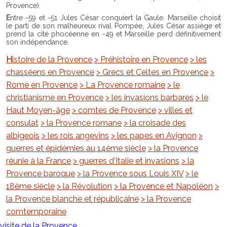
Provence).
Entre -59 et -51 Jules César conquiert la Gaule. Marseille choisit
le parti de son malheureux rival Pompée, Jules César assiège et
prend la cité phocéenne en -49 et Marseille perd définitivement
son indépendance.
Histoire de la Provence
> Préhistoire en Provence
> les
chasséens en Provence
> Grecs et Celtes en Provence
>
Rome en Provence
> La Provence romaine
> le
christianisme en Provence
> les invasions barbares
> le
Haut Moyen-âge
> comtes de Provence
> villes et
consulat
> la Provence romane
> la croisade des
albigeois
> les rois angevins
> les papes en Avignon
>
guerres et épidémies au 14ème siècle
> la Provence
réunie à la France
> guerres d'Italie et invasions
> la
Provence baroque
> la Provence sous Louis XIV
> le
18ème siècle
> la Révolution
> la Provence et Napoléon
>
la Provence blanche et républicaine
> la Provence
comtemporaine
visite de la Provence