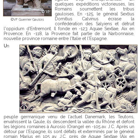
quelques expéditions victorieuses, les
Romains soumettent les tribus
gauloises. En -125, le général Sextius
Domitius Calvinus écrase la
©VF Guerrier Gaulois
confédération des Salyiens et détruit
l'oppidum d'Entremont. Il fonde en -123 Aquae Sextiae, Aix en
Provence. En -118, la Provence fait partie de la Narbonnaise,
nouvelle province romaine entre l'Italie et l'Espagne.
Un
peuple germanique venu de l'actuel Danemark, les Teutons,
envahissent la Gaule, ils descendent la vallée du Rhône et defont
les légions romaines à Aurosio (Orange) en -105 av. J.C. Après un
détour par l'Espagne, ils sont défaits et exterminés par le général
romain Marius en 105 av. J.C. près de Aquae Sextiae (Aix en