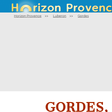
Horizon Provence
>>
Luberon
>>
Gordes
GORDES, v