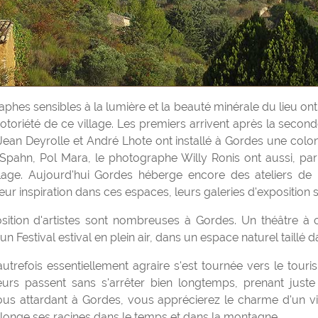
notoriété de ce village. Les premiers arrivent après la secon
Jean Deyrolle et André Lhote ont installé à Gordes une colonie
r Spahn, Pol Mara, le photographe Willy Ronis ont aussi, par
lage. Aujourd'hui Gordes héberge encore des ateliers de 
eur inspiration dans ces espaces, leurs galeries d'exposition 
position d'artistes sont nombreuses à Gordes. Un théâtre à c
 un Festival estival en plein air, dans un espace naturel taillé d
eurs passent sans s'arrêter bien longtemps, prenant just
us attardant à Gordes, vous apprécierez le charme d'un vi
re plonge ses racines dans le temps et dans la montagne.