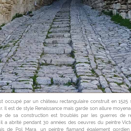
r. Il est de style Renaissance mais garde son allure moyen
ue de sa construction est troublés par les guerres de re
il a abrité pendant 30 années des oeuvres du peintre Victor
puis de Pol Mara, un peintre flamand également gordien 