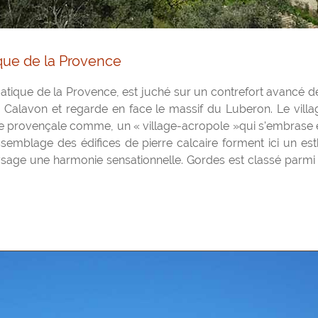
que de la Provence
atique de la Provence, est juché sur un contrefort avancé d
 Calavon et regarde en face le massif du Luberon. Le villa
re provençale comme, un « village-acropole »qui s'embrase 
ssemblage des édifices de pierre calcaire forment ici un e
age une harmonie sensationnelle. Gordes est classé parmi 