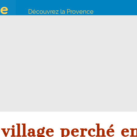
Découvrez la Provence
illage perché e