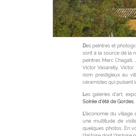
Des peintres et photographes sensibles à la lumière et la beauté minérale du lieu ont "découvert" Gordes , ils
sont à la source de la 
peintres Marc Chagall, 
Victor Vasarelly, Victo
nom prestigieux au vil
céramistes qui puisent l
Les galeries d'art, ex
Soirée d'été de Gordes
,
L'économie du village autrefois essentiellement agraire s'est tournée vers le tourisme et avec la notoriété
une multitude de visit
quelques photos. En vo
l'histoire dont l'histoi