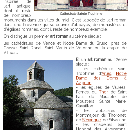
inspirée de
l'art antique,
dont il reste
Cathédrale Sainte Trophime
de nombreux
monuments dans les villes du midi. C'est l'apogée de l'art roman
dans une Provence qui se couvre d'abbayes, de monastères et
d'églises romanes, dont il reste de nombreux exemple.
On distingue un premier
art roman
au 11ème siècle :
les cathédrales de Vence et Notre Dame du Brusc, près de
Grasse, Saint Donat, Saint Martin de Volonne ou la crypte de
Vilhosc.
Et un
art roman
au 12ème
siècle :
- les cathédrale saint
Trophime d'
Arles
,
Notre
Dame des Doms à
Avignon
,
- les eglises de Valreas,
Pernes, du
Thor
, de Saint
Paul de Mausole, de
Moustiers Sainte Marie,
Cavaillon
- les abbatiales de
Montmajour, du Thoronet,
de
Sénanque
, de Silvacane
- les chapelles Saint
Honorat des Alyscamps,