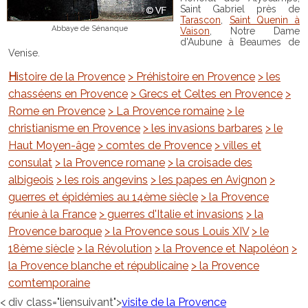
Saint Gabriel près de
Tarascon
,
Saint Quenin à
Abbaye de Sénanque
Vaison
, Notre Dame
d'Aubune à Beaumes de
Venise.
Histoire de la Provence
> Préhistoire en Provence
> les
chasséens en Provence
> Grecs et Celtes en Provence
>
Rome en Provence
> La Provence romaine
> le
christianisme en Provence
> les invasions barbares
> le
Haut Moyen-âge
> comtes de Provence
> villes et
consulat
> la Provence romane
> la croisade des
albigeois
> les rois angevins
> les papes en Avignon
>
guerres et épidémies au 14ème siècle
> la Provence
réunie à la France
> guerres d'Italie et invasions
> la
Provence baroque
> la Provence sous Louis XIV
> le
18ème siècle
> la Révolution
> la Provence et Napoléon
>
la Provence blanche et républicaine
> la Provence
comtemporaine
< div class="liensuivant">
visite de la Provence