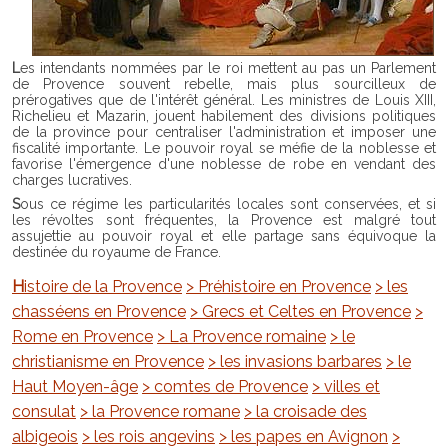
Les intendants nommées par le roi mettent au pas un Parlement
de Provence souvent rebelle, mais plus sourcilleux de
prérogatives que de l'intérêt général. Les ministres de Louis XIII,
Richelieu et Mazarin, jouent habilement des divisions politiques
de la province pour centraliser l'administration et imposer une
fiscalité importante. Le pouvoir royal se méfie de la noblesse et
favorise l'émergence d'une noblesse de robe en vendant des
charges lucratives.
Sous ce régime les particularités locales sont conservées, et si
les révoltes sont fréquentes, la Provence est malgré tout
assujettie au pouvoir royal et elle partage sans équivoque la
destinée du royaume de France.
Histoire de la Provence
> Préhistoire en Provence
> les
chasséens en Provence
> Grecs et Celtes en Provence
>
Rome en Provence
> La Provence romaine
> le
christianisme en Provence
> les invasions barbares
> le
Haut Moyen-âge
> comtes de Provence
> villes et
consulat
> la Provence romane
> la croisade des
albigeois
> les rois angevins
> les papes en Avignon
>