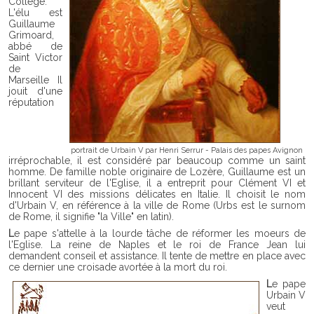
Collège.
L'élu est
Guillaume
Grimoard,
abbé de
Saint Victor
de
Marseille Il
jouit d'une
réputation
portrait de Urbain V par Henri Serrur - Palais des papes Avignon
irréprochable, il est considéré par beaucoup comme un saint
homme. De famille noble originaire de Lozère, Guillaume est un
brillant serviteur de l'Eglise, il a entreprit pour Clément VI et
Innocent VI des missions délicates en Italie. Il choisit le nom
d'Urbain V, en référence à la ville de Rome (Urbs est le surnom
de Rome, il signifie "la Ville" en latin).
Le pape s'attelle à la lourde tâche de réformer les moeurs de
l'Eglise. La reine de Naples et le roi de France Jean lui
demandent conseil et assistance. Il tente de mettre en place avec
ce dernier une croisade avortée à la mort du roi.
Le pape
Urbain V
veut