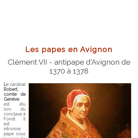
Les papes en Avignon
Clément VII - antipape d'Avignon de
1370 à 1378
Le cardinal
Robert,
comte de
Genève
,
est élu
lors du
conclave à
Fondi. Il
est
intronisé
pape sous