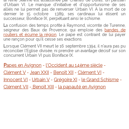
la reine Jeanne est assassinée par Charles de Duras, un partisan
d'Urbain VI. Le manque d'initiative et d'opportunisme de ses
alliés ne lui permet pas de renverser Urbain VI. A la mort de ce
dernier le 15 octobre 1389, ses cardinaux lui élisent un
successeur, Boniface IX, perpétuant ainsi le schisme.
La confusion des temps profite à Raymond, vicomte de Turenne,
seigneur des Baux de Provence, qui emploie des
bandes de
routiers et écume la région
. Le pape est contraint de lui payer
une rançon pour qu'il cesse ses exactions
Lorsque Clément VII meurt le 16 septembre 1394, il n'aura pas pu
réconcilier l'Eglise divisée, ni prendre un avantage décisif sur son
concurrent Urbain VI puis Boniface IX.
Papes en Avignon
-
l'Occident au 14ème siècle
-
Clément V
-
Jean XXII
-
Benoît XII
-
Clément VI
-
Innocent VI
-
Urbain V
-
Grégoire XI
-
le Grand Schisme
-
Clément VII
-
Benoît XIII
-
la papauté en Avignon