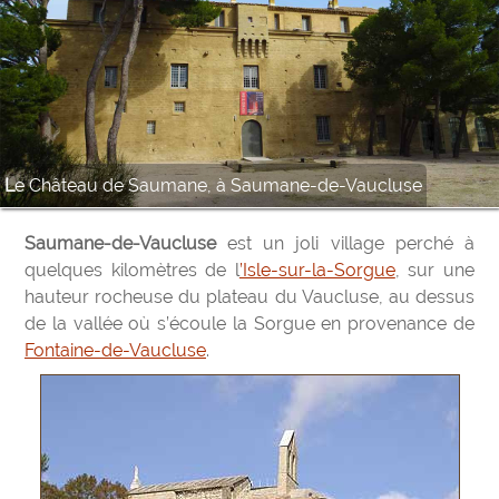
Le Château de Saumane, à Saumane-de-Vaucluse
Saumane-de-Vaucluse
est un joli village perché à
quelques kilomètres de l
’Isle-sur-la-Sorgue
, sur une
hauteur rocheuse du plateau du Vaucluse, au dessus
de la vallée où s’écoule la Sorgue en provenance de
Fontaine-de-Vaucluse
.