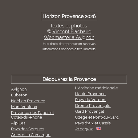
Horizon Provence 2026
textes et photos
©
Vincent Flachaire
Webmaster à Avignon
tous droits de reproduction réservés
informations données à titre indicatifs
Découvrez la Provence
L'Ardèche méridionale
Avignon
Haute Provence
Luberon
Pays-du-Verdon
Noël en Provence
Drôme Provençale
Mont Ventoux
Gard Provençal
Provence des Papes et
Côtes-du-Rhône
Uzège et Pont-du-Gard
Alpilles
Pays d'Aix et Cassis
Pays des Sorgues
in english
Arles et la Camargue