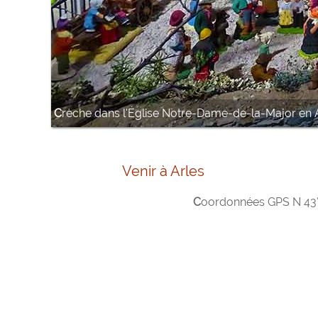
Crèche dans l'Église Notre-Dame-de-la-Major en 
Venir à Arles
Coordonnées GPS N 43°40