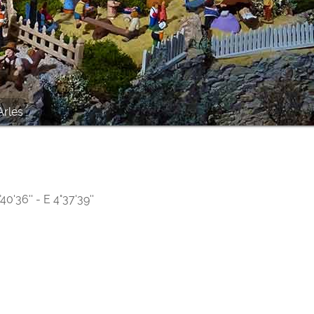
Arles
'36'' - E 4°37'39''