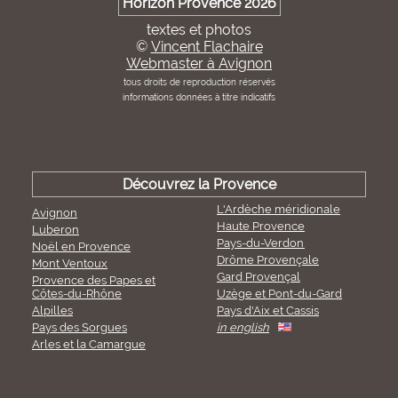
Horizon Provence 2026
textes et photos
©
Vincent Flachaire
Webmaster à Avignon
tous droits de reproduction réservés
informations données à titre indicatifs
Découvrez la Provence
L'Ardèche méridionale
Avignon
Haute Provence
Luberon
Pays-du-Verdon
Noël en Provence
Drôme Provençale
Mont Ventoux
Gard Provençal
Provence des Papes et
Côtes-du-Rhône
Uzège et Pont-du-Gard
Alpilles
Pays d'Aix et Cassis
Pays des Sorgues
in english
Arles et la Camargue