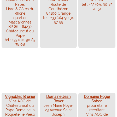
Pape,
Route de
tel : +33 (0)4 90 83
Lirac & Côtes du
Courthézon
70 51
Rhône
84100 Orange
quartier
tel : +33 (0)4 90 34
Mascaronnes
57 55
BP 86 - 84232
Châteauneuf du
Pape
tel : +33 (0)4 90 83
78 08
Vignobles Brunier
Domaine Jean
Domaine Roger
Vins AOC de
Royer
Sabon
Châteauneuf du
Jean Marie Royer
propriétaire
Pape Domaine la
23 Avenue Saint
récoltant
Roquète, le Vieux
Joseph
Vins AOC de