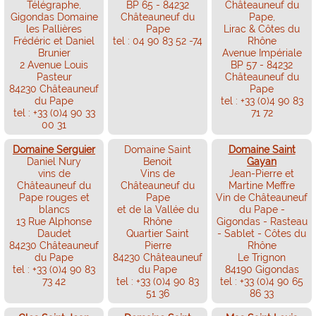
Télégraphe,
BP 65 - 84232
Châteauneuf du
Gigondas Domaine
Châteauneuf du
Pape,
les Pallières
Pape
Lirac & Côtes du
Frédéric et Daniel
tel : 04 90 83 52 -74
Rhône
Brunier
Avenue Impériale
2 Avenue Louis
BP 57 - 84232
Pasteur
Châteauneuf du
84230 Châteauneuf
Pape
du Pape
tel : +33 (0)4 90 83
tel : +33 (0)4 90 33
71 72
00 31
Domaine Serguier
Domaine Saint
Domaine Saint
Daniel Nury
Benoit
Gayan
vins de
Vins de
Jean-Pierre et
Châteauneuf du
Châteauneuf du
Martine Meffre
Pape rouges et
Pape
Vin de Châteauneuf
blancs
et de la Vallée du
du Pape -
13 Rue Alphonse
Rhône
Gigondas - Rasteau
Daudet
Quartier Saint
- Sablet - Côtes du
84230 Châteauneuf
Pierre
Rhône
du Pape
84230 Châteauneuf
Le Trignon
tel : +33 (0)4 90 83
du Pape
84190 Gigondas
73 42
tel : +33 (0)4 90 83
tel : +33 (0)4 90 65
51 36
86 33