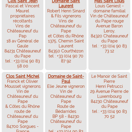
Clos Saint Jean
Domaine Saint
Mas Saint Louis
Pascal et Vincent
Laurent
Louis Geniest -
Maurel
Robert Henri Sinard
domaine familial
propriétaires
& Fils vignerons
Vin de Châteauneuf
récoltants
Vins de
du Pape rouge
Vins de
Châteauneuf du
Avenue Baron
Châteauneuf du
Pape
Leroy,
Pap
et Côtes du Rhône
84320 Chateauneuf
18 av Général de
1375, Chemin Saint
du Pape
Gaule
Laurent
tel : +33 (0)4 90 83
84231 Châteauneuf
84350 Courthézon
73 12
du Pape
tel : +33 (0)4 90 70
tel : +33 (0)4 90 83
87 92
58 00
Clos Saint Michel
Domaine de Saint-
Le Manoir de Saint
Franck et Olivier
Paul
Pierre
Mousset vignerons
Elie Jeune vigneron
Henri Petrucci
Vin de
Vin de
29 Avenue Pierre de
Châteauneuf du
Châteauneuf du
Luxembourg
Pape
Pape
84230 Châteauneuf
& Côtes du Rhône
Route de
du Pape
route de
Bédarrides
tel : +33 (0)4 90 83
Châteauneuf du
BP 58 - 84230
70 52
Pape
Châteauneuf du
84700 Sorgues -
Pape
France
tel : +33 (0)4 90 83