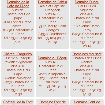
Domaine de la
Domaine de Cristia
Domaine Durieu
Côte de l'Ange
Alain et Baptiste
Paul Durieu
Vins de
Grangeon
vigneron
Châteauneuf de
Vins AOC
Vins AOC
pape
Châteauneuf-du-
Châteauneuf-du-
Qt la Font du Pape-
Pape
Pape
caveau
33 Faubourg Saint
10 avenue Baron
84230 Châteauneuf
Georges
Leroy
du Pape
84350 Courthézon
84230 Châteauneuf
tel : +33 (0)4 90 83
tel : +33 (0)4 90 70-
du Pape
72 24
24 09
tel : +33 (0)4 90 37
28 14
Château Fargueirol
Domaines Mousset
Pierre & Joseph
Domaine du Pégau
Château des Fines
Revoltier vignerons
Vins AOC
Roches
Vins AOC
Châteauneuf-du-
Vins AOC
Châteauneuf-du-
Pape
Châteauneuf-du-
Pape
Avenue Impériale
Pape
Avenue d'Avignon
84230 Châteauneuf
BP15
84231 Châteauneuf
du Pape
84230 Châteauneuf
du Pape
tel : +33 (0)4 90 83
du Pape
tel : +33 (0)4 90 83
72 70
tel : +33 (0)4 90 83
71 38
51 73
Château de la Font
Domaine Font de
Domaine Font de