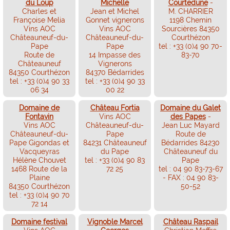
du Loup
Michelle
Courtedune
-
Charles et
Jean et Michel
M. CHARRIER
Françoise Melia
Gonnet vignerons
1198 Chemin
Vins AOC
Vins AOC
Sourcières 84350
Châteauneuf-du-
Châteauneuf-du-
Courthézon
Pape
Pape
tel : +33 (0)4 90 70-
Route de
14 Impasse des
83-70
Châteauneuf
Vignerons
84350 Courthézon
84370 Bédarrides
tel : +33 (0)4 90 33
tel : +33 (0)4 90 33
06 34
00 22
Domaine de
Château Fortia
Domaine du Galet
Fontavin
Vins AOC
des Papes
-
Vins AOC
Châteauneuf-du-
Jean Luc Mayard
Châteauneuf-du-
Pape
Route de
Pape Gigondas et
84231 Châteauneuf
Bédarrides 84230
Vacqueyras
du Pape
Châteauneuf du
Hélène Chouvet
tel : +33 (0)4 90 83
Pape
1468 Route de la
72 25
tel : 04 90 83-73-67
Plaine
- FAX : 04 90 83-
84350 Courthézon
50-52
tel : +33 (0)4 90 70
72 14
Domaine festival
Vignoble Marcel
Château Raspail