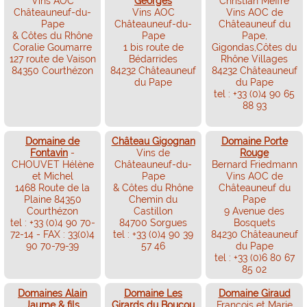
Vins AOC
Georges
Christian Meffre
Châteauneuf-du-
Vins AOC
Vins AOC de
Pape
Châteauneuf-du-
Châteauneuf du
& Côtes du Rhône
Pape
Pape,
Coralie Goumarre
1 bis route de
Gigondas,Côtes du
127 route de Vaison
Bédarrides
Rhône Villages
84350 Courthézon
84232 Châteauneuf
84232 Châteauneuf
du Pape
du Pape
tel : +33 (0)4 90 65
88 93
Domaine de
Château Gigognan
Domaine Porte
Fontavin
-
Vins de
Rouge
CHOUVET Hélène
Châteauneuf-du-
Bernard Friedmann
et Michel
Pape
Vins AOC de
1468 Route de la
& Côtes du Rhône
Châteauneuf du
Plaine 84350
Chemin du
Pape
Courthézon
Castillon
9 Avenue des
tel : +33 (0)4 90 70-
84700 Sorgues
Bosquets
72-14 - FAX : 33(0)4
tel : +33 (0)4 90 39
84230 Châteauneuf
90 70-79-39
57 46
du Pape
tel : +33 (0)6 80 67
85 02
Domaines Alain
Domaine Les
Domaine Giraud
Jaume & fils
Girards du Boucou
François et Marie