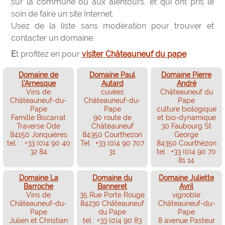
sur la commune ou aux alentours, et qui ont pris le
soin de faire un site Internet.
Usez de la liste sans modération pour trouver et
contacter un domaine.
Et profitez en pour
visiter Châteauneuf du pape
Domaine de
Domaine Paul
Domaine Pierre
l'Arnesque
Autard
André
Vins de
cuvées
Châteauneuf du
Châteauneuf-du-
Châteauneuf-du-
Pape
Pape
Pape
culture biologique
Famille Biscarrat
90 route de
et bio-dynamique
Traverse Ode
Châteauneuf
30 Faubourg St
84150 Jonquières
84350 Courthezon
George
tel : : +33 (0)4 90 40
Tel : +33 (0)4 90 707
84350 Courthézon
32 84
31
tel : +33 (0)4 90 70
81 14
Domaine La
Domaine du
Domaine Juliette
Barroche
Banneret
Avril
Vins de
35 Rue Porte Rouge
vignoble
Châteauneuf-du-
84230 Châteauneuf
Châteauneuf-du-
Pape
du Pape
Pape
Julien et Christian
tel : +33 (0)4 90 83
8 avenue Pasteur