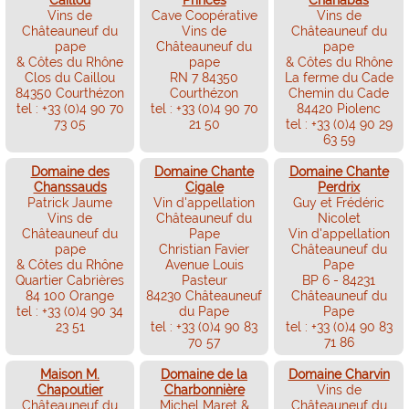
Vins de
Cave Coopérative
Vins de
Châteauneuf du
Vins de
Châteauneuf du
pape
Châteauneuf du
pape
& Côtes du Rhône
pape
& Côtes du Rhône
Clos du Caillou
RN 7 84350
La ferme du Cade
84350 Courthézon
Courthézon
Chemin du Cade
tel : +33 (0)4 90 70
tel : +33 (0)4 90 70
84420 Piolenc
73 05
21 50
tel : +33 (0)4 90 29
63 59
Domaine des
Domaine Chante
Domaine Chante
Chanssauds
Cigale
Perdrix
Patrick Jaume
Vin d'appellation
Guy et Frédéric
Vins de
Châteauneuf du
Nicolet
Châteauneuf du
Pape
Vin d'appellation
pape
Christian Favier
Châteauneuf du
& Côtes du Rhône
Avenue Louis
Pape
Quartier Cabrières
Pasteur
BP 6 - 84231
84 100 Orange
84230 Châteauneuf
Châteauneuf du
tel : +33 (0)4 90 34
du Pape
Pape
23 51
tel : +33 (0)4 90 83
tel : +33 (0)4 90 83
70 57
71 86
Maison M.
Domaine de la
Domaine Charvin
Chapoutier
Charbonnière
Vins de
Châteauneuf du
Michel Maret &
Châteauneuf du