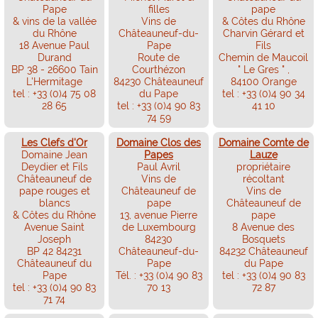
Pape
filles
pape
& vins de la vallée
Vins de
& Côtes du Rhône
du Rhône
Châteauneuf-du-
Charvin Gérard et
18 Avenue Paul
Pape
Fils
Durand
Route de
Chemin de Maucoil
BP 38 - 26600 Tain
Courthézon
" Le Gres " ,
L'Hermitage
84230 Châteauneuf
84100 Orange
tel : +33 (0)4 75 08
du Pape
tel : +33 (0)4 90 34
28 65
tel : +33 (0)4 90 83
41 10
74 59
Les Clefs d'Or
Domaine Clos des
Domaine Comte de
Domaine Jean
Papes
Lauze
Deydier et Fils
Paul Avril
propriétaire
Châteauneuf de
Vins de
récoltant
pape rouges et
Châteauneuf de
Vins de
blancs
pape
Châteauneuf de
& Côtes du Rhône
13, avenue Pierre
pape
Avenue Saint
de Luxembourg
8 Avenue des
Joseph
84230
Bosquets
BP 42 84231
Châteauneuf-du-
84232 Châteauneuf
Châteauneuf du
Pape
du Pape
Pape
Tél. : +33 (0)4 90 83
tel : +33 (0)4 90 83
tel : +33 (0)4 90 83
70 13
72 87
71 74