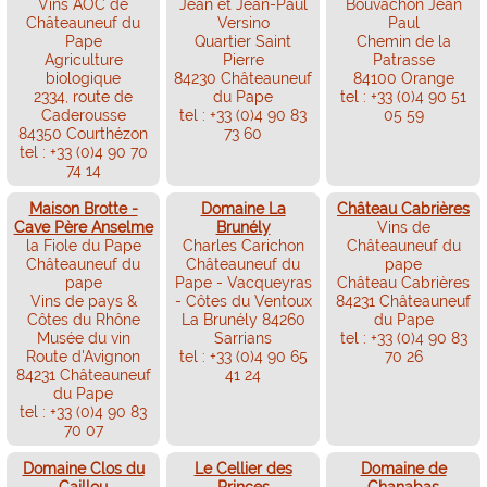
Vins AOC de
Jean et Jean-Paul
Bouvachon Jean
Châteauneuf du
Versino
Paul
Pape
Quartier Saint
Chemin de la
Agriculture
Pierre
Patrasse
biologique
84230 Châteauneuf
84100 Orange
2334, route de
du Pape
tel : +33 (0)4 90 51
Caderousse
tel : +33 (0)4 90 83
05 59
84350 Courthézon
73 60
tel : +33 (0)4 90 70
74 14
Maison Brotte -
Domaine La
Château Cabrières
Cave Père Anselme
Brunély
Vins de
la Fiole du Pape
Charles Carichon
Châteauneuf du
Châteauneuf du
Châteauneuf du
pape
pape
Pape - Vacqueyras
Château Cabrières
Vins de pays &
- Côtes du Ventoux
84231 Châteauneuf
Côtes du Rhône
La Brunély 84260
du Pape
Musée du vin
Sarrians
tel : +33 (0)4 90 83
Route d'Avignon
tel : +33 (0)4 90 65
70 26
84231 Châteauneuf
41 24
du Pape
tel : +33 (0)4 90 83
70 07
Domaine Clos du
Le Cellier des
Domaine de
Caillou
Princes
Chanabas