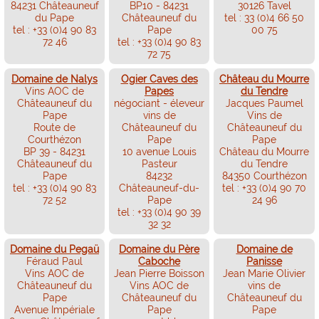
84231 Châteauneuf
BP10 - 84231
30126 Tavel
du Pape
Châteauneuf du
tel : 33 (0)4 66 50
tel : +33 (0)4 90 83
Pape
00 75
72 46
tel : +33 (0)4 90 83
72 75
Domaine de Nalys
Ogier Caves des
Château du Mourre
Vins AOC de
Papes
du Tendre
Châteauneuf du
négociant - éleveur
Jacques Paumel
Pape
vins de
Vins de
Route de
Châteauneuf du
Châteauneuf du
Courthézon
Pape
Pape
BP 39 - 84231
10 avenue Louis
Château du Mourre
Châteauneuf du
Pasteur
du Tendre
Pape
84232
84350 Courthézon
tel : +33 (0)4 90 83
Châteauneuf-du-
tel : +33 (0)4 90 70
72 52
Pape
24 96
tel : +33 (0)4 90 39
32 32
Domaine du Pegaü
Domaine du Père
Domaine de
Féraud Paul
Caboche
Panisse
Vins AOC de
Jean Pierre Boisson
Jean Marie Olivier
Châteauneuf du
Vins AOC de
vins de
Pape
Châteauneuf du
Châteauneuf du
Avenue Impériale
Pape
Pape