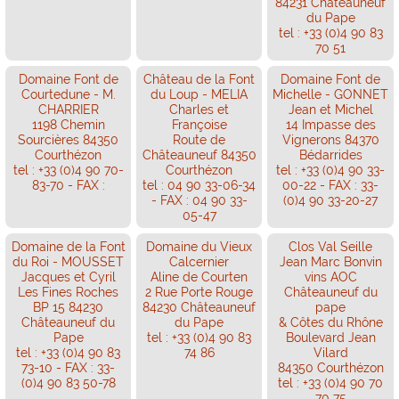
84231 Châteauneuf
du Pape
tel : +33 (0)4 90 83
70 51
Domaine Font de
Château de la Font
Domaine Font de
Courtedune - M.
du Loup - MELIA
Michelle - GONNET
CHARRIER
Charles et
Jean et Michel
1198 Chemin
Françoise
14 Impasse des
Sourcières 84350
Route de
Vignerons 84370
Courthézon
Châteauneuf 84350
Bédarrides
tel : +33 (0)4 90 70-
Courthézon
tel : +33 (0)4 90 33-
83-70 - FAX :
tel : 04 90 33-06-34
00-22 - FAX : 33-
- FAX : 04 90 33-
(0)4 90 33-20-27
05-47
Domaine de la Font
Domaine du Vieux
Clos Val Seille
du Roi - MOUSSET
Calcernier
Jean Marc Bonvin
Jacques et Cyril
Aline de Courten
vins AOC
Les Fines Roches
2 Rue Porte Rouge
Châteauneuf du
BP 15 84230
84230 Châteauneuf
pape
Châteauneuf du
du Pape
& Côtes du Rhône
Pape
tel : +33 (0)4 90 83
Boulevard Jean
tel : +33 (0)4 90 83
74 86
Vilard
73-10 - FAX : 33-
84350 Courthézon
(0)4 90 83 50-78
tel : +33 (0)4 90 70
70 75