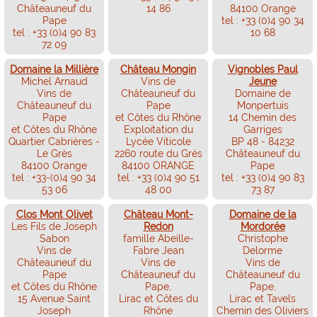
Châteauneuf du
14 86
84100 Orange
Pape
tel : +33 (0)4 90 34
tel : +33 (0)4 90 83
10 68
72 09
Domaine la Millière
Château Mongin
Vignobles Paul
Michel Arnaud
Vins de
Jeune
Vins de
Châteauneuf du
Domaine de
Châteauneuf du
Pape
Monpertuis
Pape
et Côtes du Rhône
14 Chemin des
et Côtes du Rhône
Exploitation du
Garriges
Quartier Cabrières -
Lycée Viticole
BP 48 - 84232
Le Grès
2260 route du Grés
Châteauneuf du
84100 Orange
84100 ORANGE
Pape
tel : +33-(0)4 90 34
tel : +33 (0)4 90 51
tel : +33 (0)4 90 83
53 06
48 00
73 87
Clos Mont Olivet
Château Mont-
Domaine de la
Les Fils de Joseph
Redon
Mordorée
Sabon
famille Abeille-
Christophe
Vins de
Fabre Jean
Delorme
Châteauneuf du
Vins de
Vins de
Pape
Châteauneuf du
Châteauneuf du
et Côtes du Rhône
Pape,
Pape,
15 Avenue Saint
Lirac et Côtes du
Lirac et Tavels
Joseph
Rhône
Chemin des Oliviers