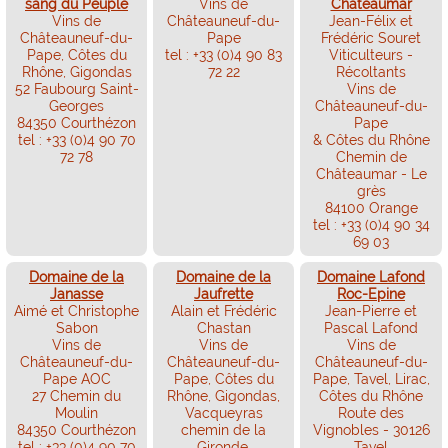
sang du Peuple
Vins de
Châteaumar
Vins de
Châteauneuf-du-
Jean-Félix et
Châteauneuf-du-
Pape
Frédéric Souret
Pape, Côtes du
tel : +33 (0)4 90 83
Viticulteurs -
Rhône, Gigondas
72 22
Récoltants
52 Faubourg Saint-
Vins de
Georges
Châteauneuf-du-
84350 Courthézon
Pape
tel : +33 (0)4 90 70
& Côtes du Rhône
72 78
Chemin de
Châteaumar - Le
grès
84100 Orange
tel : +33 (0)4 90 34
69 03
Domaine de la
Domaine de la
Domaine Lafond
Janasse
Jaufrette
Roc-Epine
Aimé et Christophe
Alain et Frédéric
Jean-Pierre et
Sabon
Chastan
Pascal Lafond
Vins de
Vins de
Vins de
Châteauneuf-du-
Châteauneuf-du-
Châteauneuf-du-
Pape AOC
Pape, Côtes du
Pape, Tavel, Lirac,
27 Chemin du
Rhône, Gigondas,
Côtes du Rhône
Moulin
Vacqueyras
Route des
84350 Courthézon
chemin de la
Vignobles - 30126
tel : +33 (0)4 90 70
Gironde,
Tavel