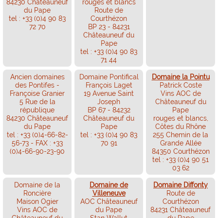
84230 Châteauneuf
rouges et blancs
du Pape
Route de
tel : +33 (0)4 90 83
Courthézon
72 70
BP 23 - 84231
Châteauneuf du
Pape
tel : +33 (0)4 90 83
71 44
Ancien domaines
Domaine Pontifical
Domaine la Pointu
des Pontifes -
François Laget
Patrick Coste
Françoise Granier
19 Avenue Saint
Vins AOC de
5 Rue de la
Joseph
Châteauneuf du
république
BP 67 - 84232
Pape
84230 Châteauneuf
Châteauneuf du
rouges et blancs,
du Pape
Pape
Côtes du Rhône
tel : +33 (0)4-66-82-
tel : +33 (0)4 90 83
255 Chemin de la
56-73 - FAX : +33
70 91
Grande Allée
(0)4-66-90-23-90
84350 Courthézon
tel : +33 (0)4 90 51
03 62
Domaine de la
Domaine de
Domaine Diffonty
Roncière
Villeneuve
Route de
Maison Ogier
AOC Châteauneuf
Courthézon
Vins AOC de
du Pape
84231 Châteauneuf
Châteauneuf du
Stan Wallut
du Pape