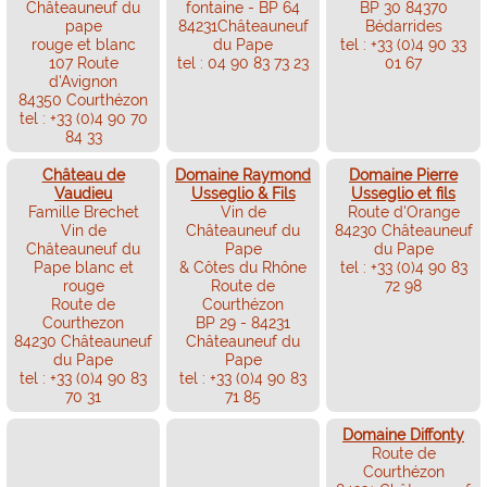
Châteauneuf du
fontaine - BP 64
BP 30 84370
pape
84231Châteauneuf
Bédarrides
rouge et blanc
du Pape
tel : +33 (0)4 90 33
107 Route
tel : 04 90 83 73 23
01 67
d'Avignon
84350 Courthézon
tel : +33 (0)4 90 70
84 33
Château de
Domaine Raymond
Domaine Pierre
Vaudieu
Usseglio & Fils
Usseglio et fils
Famille Brechet
Vin de
Route d'Orange
Vin de
Châteauneuf du
84230 Châteauneuf
Châteauneuf du
Pape
du Pape
Pape blanc et
& Côtes du Rhône
tel : +33 (0)4 90 83
rouge
Route de
72 98
Route de
Courthézon
Courthezon
BP 29 - 84231
84230 Châteauneuf
Châteauneuf du
du Pape
Pape
tel : +33 (0)4 90 83
tel : +33 (0)4 90 83
70 31
71 85
Domaine Diffonty
Route de
Courthézon