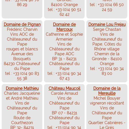
86 29
84100 Orange
tel : +33 (0)4 66 50
tel : +33 (0)4 90 51
24 59
62 42
Domaine de Pignan
Domaine de
Domaine Lou Frejau
Frédéric Charvin
Marcoux
Serge Chastan
Vins AOC de
Catherine et Sophie
Vins de
Châteauneuf du
Armenier
Châteauneuf du
Pape
Vins de
Pape, Côtes du
rouges et blancs
Châteauneuf du
Rhône village
Avenue des
Pape AOC
Chemin de la
Bosquets
BP 31 - 84231
Gironde - 84100
84230 Châteauneuf
Châteauneuf du
Orange
du Pape
Pape
tel : +33 (0)4 90 34
tel : +33 (0)4 90 83
tel : +33 (0)4 90 34
83 00
55 38
67 43
Domaine Mathieu
Château Maucoil
Domaine de la
Charles Jacqueline
Carole Arnaud
Mereuille
et André Mathieu
Vins de
Michel Bouyer
Vins de
Châteauneuf du
vigneron récoltant
Châteauneuf du
Pape
Vins de
Pape
BP 07 - 84231
Châteauneuf du
Route de
Châteauneuf du
Pape
Courthezon
Pape
Quartier Cabrières -
BP 32- 84231
tel : +33 (0)4 90 34
Le Grés