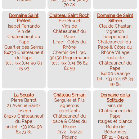
70 28
Domaine Saint
Château Saint Roch
Domaine de Saint
Préfert
Eve Brunel
Siffrein
Isabel Ferrando
Vins de
Claude Chastan
Vin de
Châteauneuf du
vigneron
Châteauneuf du
Pape
indépendant
Pape
Lirac - Côtes du
Châteauneuf-du-
Quartier des Serres
Rhône
Pape & Côtes du
84230 Châteauneuf
Chemin de Lirac
Rhône Village
du Pape
30150 Roquemaure
route de
tel : +33 (0)4 90 83
tel : +33 (0)4 66 82
Châteauneuf du
75 03
82 59
Pape
84100 Orange
tel : +33 (0)4 66 34
49 85
La Sousto
Château Simian
Domaine de la
Pierre Barrot
Serguier et Fils
Solitude
21 Avenue Saint-
vignerons
vins de
Joseph
récoltants
Châteauneuf du
84230 Châteauneuf
Châteauneuf du
Pape
du Pape
pape & Côtes du
rouges et blancs
au tel : +33 (0)4 90
Rhône
Route de
83 73 81
D172 - 84420
Bédarrides
Piolenc
BP 21 - 84231