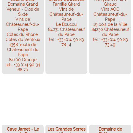
Domaine Grand
Famille Girard
Giraud
Veneur - Clos de
Vins de
Vins AOC
Sixte
Châteauneuf-du-
Châteauneuf-du-
Vins de
Pape
Pape
Châteauneuf-du-
Le Boucou
19 bois de la Ville
Pape
84231 Châteauneuf
84230 Châteauneuf
Côtes du Rhône,
du Pape
du Pape
Côtes du Ventoux
tel : +33 (0)4 90 83
tel : +33 (0)4 90 83
1358, route de
78 14
73 49
Châteauneuf du
Pape
84100 Orange
tel : +33 (0)4 90 34
68 70
Cave Jamet - Le
Les Grandes Serres
Domaine de