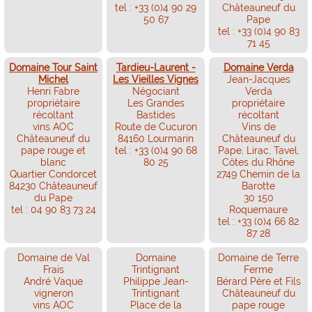
tel : +33 (0)4 90 29
Châteauneuf du
50 67
Pape
tel : +33 (0)4 90 83
71 45
Domaine Tour Saint
Tardieu-Laurent -
Domaine Verda
Michel
Les Vieilles Vignes
Jean-Jacques
Henri Fabre
Négociant
Verda
propriétaire
Les Grandes
propriétaire
récoltant
Bastides
récoltant
vins AOC
Route de Cucuron
Vins de
Châteauneuf du
84160 Lourmarin
Châteauneuf du
pape rouge et
tel : +33 (0)4 90 68
Pape, Lirac, Tavel,
blanc
80 25
Côtes du Rhône
Quartier Condorcet
2749 Chemin de la
84230 Châteauneuf
Barotte
du Pape
30 150
tel : 04 90 83 73 24
Roquemaure
tel : +33 (0)4 66 82
87 28
Domaine de Val
Domaine
Domaine de Terre
Frais
Trintignant
Ferme
André Vaque
Philippe Jean-
Bérard Père et Fils
vigneron
Trintignant
Châteauneuf du
vins AOC
Place de la
pape rouge