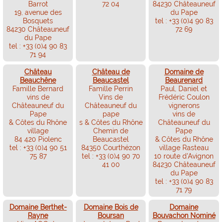
Barrot
72 04
84230 Châteauneuf
19, avenue des
du Pape
Bosquets
tel : +33 (0)4 90 83
84230 Châteauneuf
72 69
du Pape
tel : +33 (0)4 90 83
71 94
Château
Château de
Domaine de
Beauchêne
Beaucastel
Beaurenard
Famille Bernard
Famille Perrin
Paul, Daniel et
vins de
Vins de
Frédéric Coulon
Châteauneuf du
Châteauneuf du
vignerons
Pape
pape
vins de
& Côtes du Rhône
s & Côtes du Rhône
Châteauneuf du
village
Chemin de
Pape
84 420 Piolenc
Beaucastel
& Côtes du Rhône
tel : +33 (0)4 90 51
84350 Courthézon
village Rasteau
75 87
tel : +33 (0)4 90 70
10 route d'Avignon
41 00
84230 Châteauneuf
du Pape
tel : +33 (0)4 90 83
71 79
Domaine Berthet-
Domaine Bois de
Domaine
Rayne
Boursan
Bouvachon Nominé